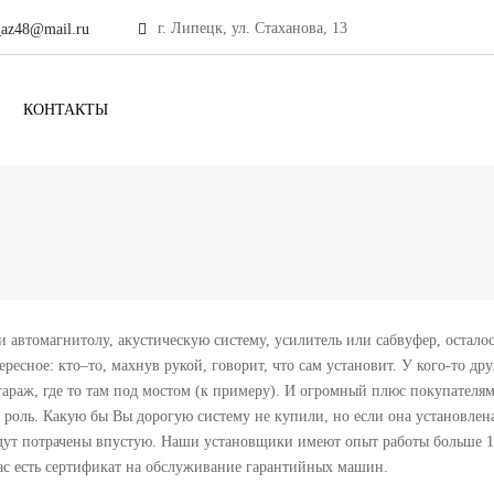
г. Липецк, ул. Стаханова, 13
_az48@mail.ru
КОНТАКТЫ
 автомагнитолу, акустическую систему, усилитель или сабвуфер, осталось
ересное: кто–то, махнув рукой, говорит, что сам установит. У кого-то дру
 гараж, где то там под мостом (к примеру). И огромный плюс покупателям
роль. Какую бы Вы дорогую систему не купили, но если она установлена 
дут потрачены впустую. Наши установщики имеют опыт работы больше 1
ас есть сертификат на обслуживание гарантийных машин.