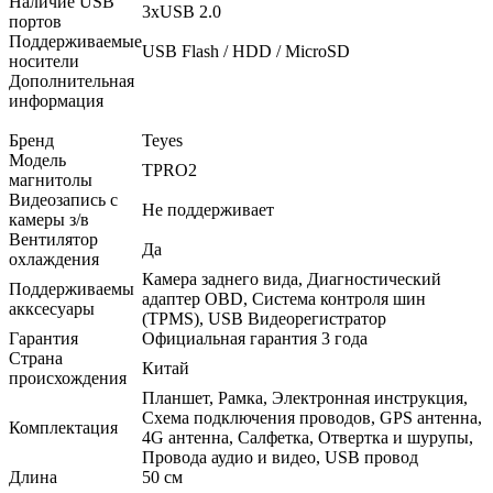
Наличие USB
3хUSB 2.0
портов
Поддерживаемые
USB Flash / HDD / MicroSD
носители
Дополнительная
информация
Бренд
Teyes
Модель
TPRO2
магнитолы
Видеозапись с
Не поддерживает
камеры з/в
Вентилятор
Да
охлаждения
Камера заднего вида, Диагностический
Поддерживаемы
адаптер OBD, Система контроля шин
акксесуары
(TPMS), USB Видеорегистратор
Гарантия
Официальная гарантия 3 года
Страна
Китай
происхождения
Планшет, Рамка, Электронная инструкция,
Схема подключения проводов, GPS антенна,
Комплектация
4G антенна, Салфетка, Отвертка и шурупы,
Провода аудио и видео, USB провод
Длина
50 см