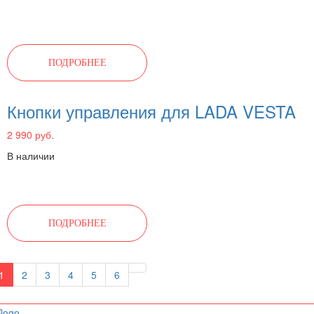
ПОДРОБНЕЕ
Кнопки управления для LADA VESTA
2 990 руб.
В наличии
ПОДРОБНЕЕ
1
2
3
4
5
6