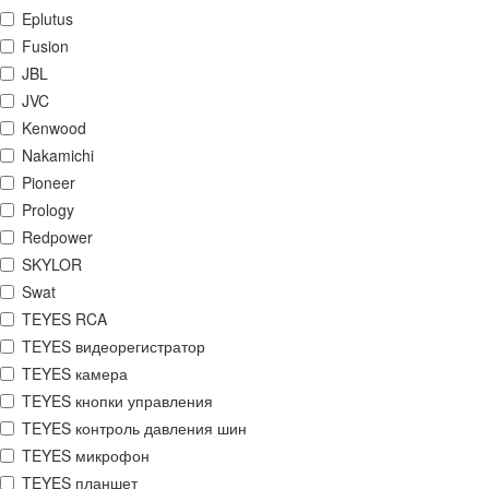
Eplutus
Fusion
JBL
JVC
Kenwood
Nakamichi
Pioneer
Prology
Redpower
SKYLOR
Swat
TEYES RCA
TEYES видеорегистратор
TEYES камера
TEYES кнопки управления
TEYES контроль давления шин
TEYES микрофон
TEYES планшет